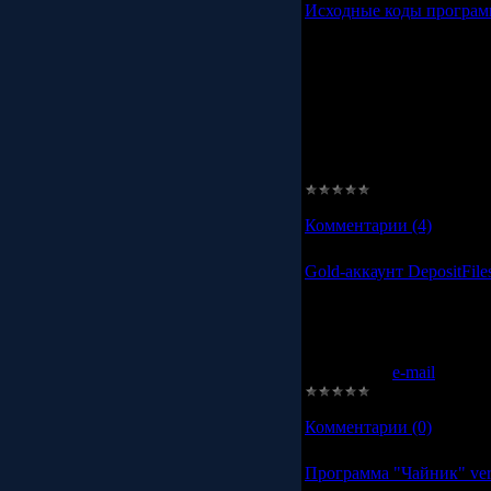
Исходные коды програм
Исходные коды данной 
открытый доступ, потом
секретного нет. Может к
моем коде. Любой может
модифицировать их и рас
при условии что в прогр
первого создателя, то б
Исходные коды находят
Просмотров:
2006
|
Доба
Комментарии (4)
Gold-аккаунт DepositFile
Продается Gold-аккаунт н
2 часа - $0.5
6 часов - $1
Оплата через WebMoney
Пишите на
e-mail
Просмотров:
1583
|
Доба
Комментарии (0)
Программа "Чайник" vers