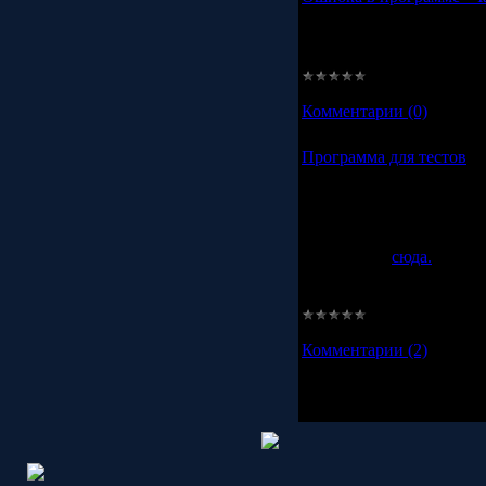
Была обнаружена досадн
могла не запуститься в
и перезалью.
Просмотров:
1389
|
Доба
Комментарии (0)
Программа для тестов
Cейчас работаю над про
сможете проходить самы
момент в базу добавлен 
тест, и вы хотите, чтоб
пишите его
сюда.
ВНИМАНИЕ!!! Принимаю
подсчета очков.
Просмотров:
1609
|
Доба
Комментарии (2)