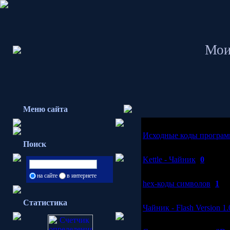
Мои
Меню сайта
[14.07.2009]
Исходные коды програм
Поиск
[14.07.2009]
Kettle - Чайник
(
0
)
[14.07.2009]
на сайте
в интернете
hex-коды символов
(
1
)
[28.04.2009]
Статистика
Чайник - Flash Version 1.
[10.03.2009]