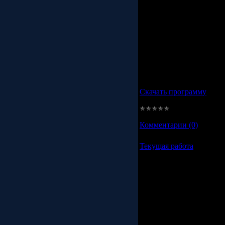
По просьбе одного из п
сделаны несколько изме
1 - Заменил некоторые н
2 - Теперь можно проигр
достаточно обозвать его
программой. Если же та
будет - проиграется ста
Пользуйтесь программой 
от пожаров и потери и
Скачать программу
Просмотров:
1204
|
Доба
Комментарии (0)
Текущая работа
Работа над программой 
более точного составлен
предыдущий имел неско
путанный. Посему парал
программой с рабочим на
- менеджер приоритетов 
программа по типу диспе
расширенными функция