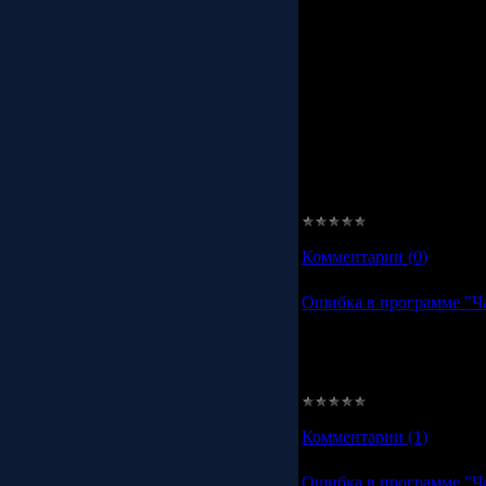
с информацией об опасн
Основная функция - сле
То есть если Вы захотит
работал на определенном
сканировать наличие про
приоритет. Также, что е
возможность запуска про
приоритетом, из самого
предложений.
P.S. В скором времени 
сайта с целью привлечен
Просмотров:
1314
|
Доба
Комментарии (0)
Ошибка в программе "Ч
Ошибка в программе "Ч
нет ни каких проблем с 
возникнут - пишите, буд
пользователи могут сде
Просмотров:
1356
|
Доба
Комментарии (1)
Ошибка в программе "Ч